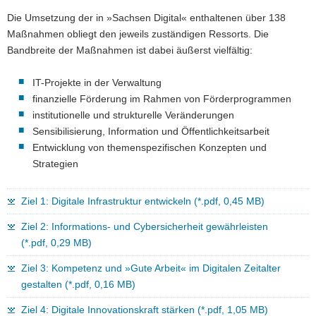
a
Die Umsetzung der in »Sachsen Digital« enthaltenen über 138
v
Maßnahmen obliegt den jeweils zuständigen Ressorts. Die
i
Bandbreite der Maßnahmen ist dabei äußerst vielfältig:
g
a
IT-Projekte in der Verwaltung
t
finanzielle Förderung im Rahmen von Förderprogrammen
i
institutionelle und strukturelle Veränderungen
o
Sensibilisierung, Information und Öffentlichkeitsarbeit
n
Entwicklung von themenspezifischen Konzepten und
Strategien
Ziel 1: Digitale Infrastruktur entwickeln (*.pdf, 0,45 MB)
Ziel 2: Informations- und Cybersicherheit gewährleisten
(*.pdf, 0,29 MB)
Ziel 3: Kompetenz und »Gute Arbeit« im Digitalen Zeitalter
gestalten (*.pdf, 0,16 MB)
Ziel 4: Digitale Innovationskraft stärken (*.pdf, 1,05 MB)