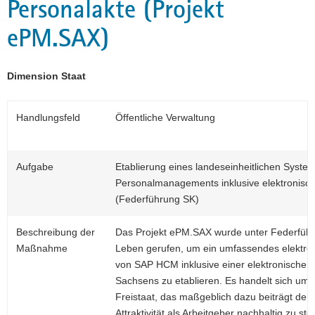
Personalakte (Projekt
a
ePM.SAX)
v
i
g
Dimension Staat
a
t
i
Handlungsfeld
Öffentliche Verwaltung
o
n
Aufgabe
Etablierung eines landeseinheitlichen Syste
Personalmanagements inklusive elektronisch
(Federführung SK)
Beschreibung der
Das Projekt ePM.SAX wurde unter Federführ
Maßnahme
Leben gerufen, um ein umfassendes elektr
von SAP HCM inklusive einer elektronischen 
Sachsens zu etablieren. Es handelt sich um e
Freistaat, das maßgeblich dazu beiträgt de
Attraktivität als Arbeitgeber nachhaltig zu 