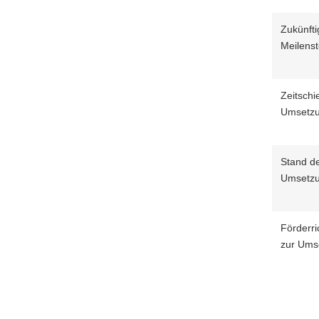
Zukünfti
Meilens
Zeitschi
Umsetz
Stand d
Umsetz
Förderric
zur Ums