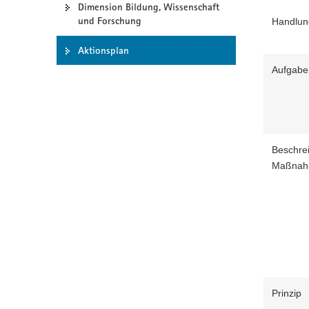
Dimension Bildung, Wissenschaft
a
und Forschung
Handlun
v
i
Aktionsplan
g
Aufgab
a
t
i
o
n
Beschre
Maßna
Prinzip