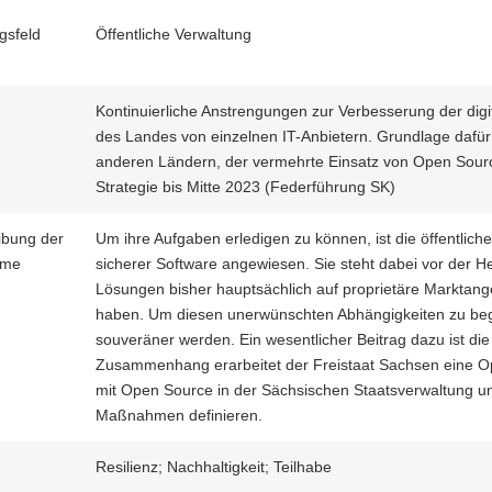
gsfeld
Öffentliche Verwaltung
e
Kontinuierliche Anstrengungen zur Verbesserung der dig
des Landes von einzelnen IT-Anbietern. Grundlage dafü
anderen Ländern, der vermehrte Einsatz von Open Sourc
Strategie bis Mitte 2023 (Federführung SK)
ibung der
Um ihre Aufgaben erledigen zu können, ist die öffentlich
hme
sicherer Software angewiesen. Sie steht dabei vor der H
Lösungen bisher hauptsächlich auf proprietäre Marktang
haben. Um diesen unerwünschten Abhängigkeiten zu begeg
souveräner werden. Ein wesentlicher Beitrag dazu ist d
Zusammenhang erarbeitet der Freistaat Sachsen eine Op
mit Open Source in der Sächsischen Staatsverwaltung u
Maßnahmen definieren.
Resilienz; Nachhaltigkeit; Teilhabe