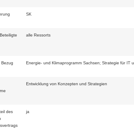
hrung
SK
Beteiligte
alle Ressorts
r Bezug
Energie- und Klimaprogramm Sachsen; Strategie für IT
Entwicklung von Konzepten und Strategien
hme
eil des
ja
n
nsvertrags