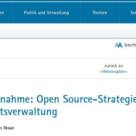
reifende
en
Politik und Verwaltung
Themen
Se
Schrif
zurück zu
»Aktionsplan«
ahme: Open Source-Strategie
tsverwaltung
n Staat