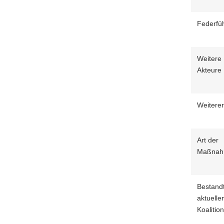
Federfü
Weitere 
Akteure
Weitere
Art der
Maßna
Bestandt
aktuelle
Koalitio