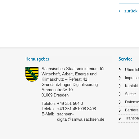
zurück
Footer-
Bereich
Herausgeber
Service
Sächsisches Staatsministerium für
Übersic
Wirtschaft, Arbeit, Energie und
Impres
Klimaschutz – Referat 41 |
Grundsatzfragen Digitalisierung
Kontakt
Ammonstraße 10
Suche
01069
Dresden
Datensc
Telefon:
+49 351 564-0
Telefax:
+49 351 451008-8408
Barriere
E-Mail:
sachsen-
Transpa
digital@smwa.sachsen.de