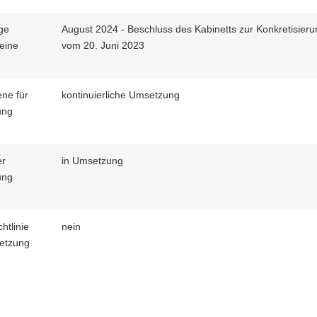
ge
August 2024 - Beschluss des Kabinetts zur Konkretisie
teine
vom 20. Juni 2023
ene für
kontinuierliche Umsetzung
ung
er
in Umsetzung
ung
htlinie
nein
etzung