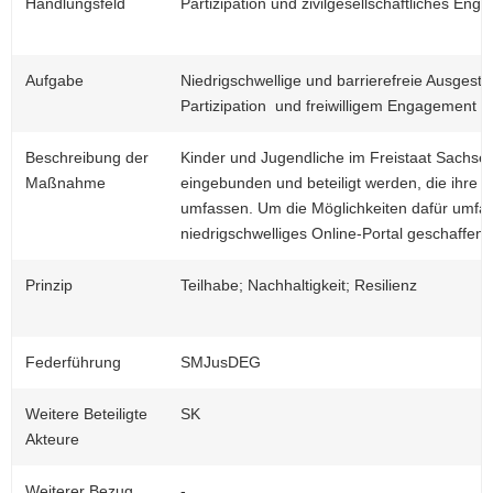
Handlungsfeld
Partizipation und zivilgesellschaftliches En
a
v
i
Aufgabe
Niedrigschwellige und barrierefreie Ausgest
g
Partizipation und freiwilligem Engagement
a
t
Beschreibung der
Kinder und Jugendliche im Freistaat Sachsen
i
Maßnahme
eingebunden und beteiligt werden, die ihre 
o
umfassen. Um die Möglichkeiten dafür umfass
n
niedrigschwelliges Online-Portal geschaffen
Prinzip
Teilhabe; Nachhaltigkeit; Resilienz
Federführung
SMJusDEG
Weitere Beteiligte
SK
Akteure
Weiterer Bezug
-